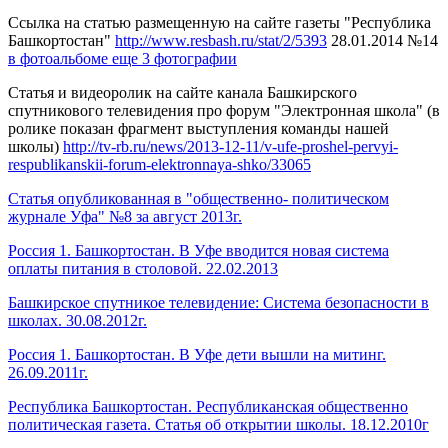
Ссылка на статью размещенную на сайте газеты "Республика
Башкортостан"
http://www.resbash.ru/stat/2/5393
28.01.2014 №14
в фотоальбоме еще 3 фотографии
Статья и видеоролик на сайте канала Башкирского
спутникового телевидения про форум "Электронная школа" (в
ролике показан фрагмент выступления команды нашей
школы)
http://tv-rb.ru/news/2013-12-11/v-ufe-proshel-pervyi-
respublikanskii-forum-elektronnaya-shko/33065
Статья опубликованная в "общественно- политическом
журнале Уфа" №8 за август 2013г.
Россия 1. Башкортостан. В Уфе вводится новая система
оплаты питания в столовой. 22.02.2013
Башкирское спутникое телевидение: Система безопасности в
школах. 30.08.2012г.
Россия 1. Башкортостан. В Уфе дети вышли на митинг.
26.09.2011г.
Республика Башкортостан. Республиканская общественно
политическая газета. Статья об открытии школы. 18.12.2010г