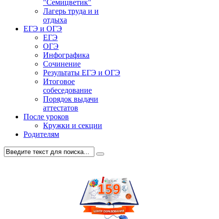
"Семицветик"
Лагерь труда и и
отдыха
ЕГЭ и ОГЭ
ЕГЭ
ОГЭ
Инфографика
Сочинение
Результаты ЕГЭ и ОГЭ
Итоговое
собеседование
Порядок выдачи
аттестатов
После уроков
Кружки и секции
Родителям