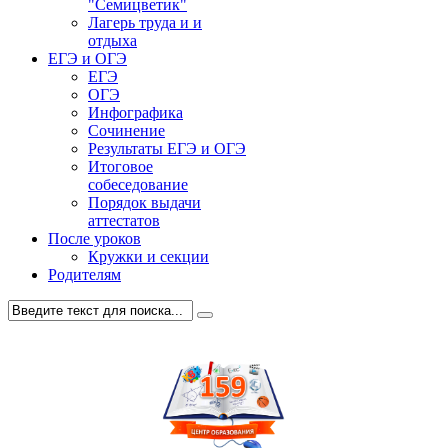
"Семицветик"
Лагерь труда и и
отдыха
ЕГЭ и ОГЭ
ЕГЭ
ОГЭ
Инфографика
Сочинение
Результаты ЕГЭ и ОГЭ
Итоговое
собеседование
Порядок выдачи
аттестатов
После уроков
Кружки и секции
Родителям