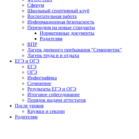
Сферум
Школьный спортивный клуб
Воспитательная работа
Информационная безопасность
Переходим на новые стандарты
Нормативные документы
Родителям
ВПР
Лагерь дневного пребывания "Семицветик"
Лагерь труда и и отдыха
ЕГЭ и ОГЭ
ЕГЭ
ОГЭ
Инфографика
Сочинение
Результаты ЕГЭ и ОГЭ
Итоговое собеседование
Порядок выдачи аттестатов
После уроков
Кружки и секции
Родителям