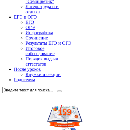
"Семицветик"
Лагерь труда и и
отдыха
ЕГЭ и ОГЭ
ЕГЭ
ОГЭ
Инфографика
Сочинение
Результаты ЕГЭ и ОГЭ
Итоговое
собеседование
Порядок выдачи
аттестатов
После уроков
Кружки и секции
Родителям