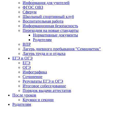
Информация для учителей
ФГОС ОВЗ
Сферум
Школьный спортивный клуб
Воспитательная работа
Информационная безопасность
Переходим на новые стандарты
Нормативные документы
Родителям
ВПР
Лагерь дневного пребывания "Семицветик"
Лагерь труда и и отдыха
ЕГЭ и ОГЭ
ЕГЭ
ОГЭ
Инфографика
Сочинение
Результаты ЕГЭ и ОГЭ
Итоговое собеседование
Порядок выдачи аттестатов
После уроков
Кружки и секции
Родителям