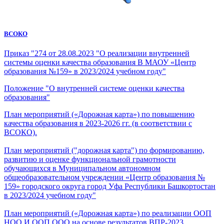
ВСОКО
Приказ "274 от 28.08.2023 "О реализации внутренней
системы оценки качества образования В МАОУ «Центр
образования №159» в 2023/2024 учебном году"
Положение "О внутренней системе оценки качества
образования"
План мероприятий («Дорожная карта») по повышению
качества образования в 2023-2026 гг. (в соответствии с
ВСОКО).
План мероприятий
("дорожная карта") по формированию,
развитию и оценке функциональной грамотности
обучающихся в Муниципальном автономном
общеобразовательном учреждении «Центр образования №
159» городского округа город Уфа Республики Башкортостан
в 2023/2024 учебном году"
План мероприятий («Дорожная карта») по реализации ООП
НОО И ООП ООО на основе результатов ВПР-2023