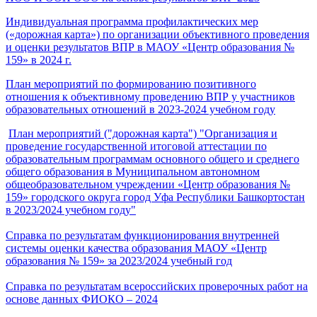
Индивидуальная программа профилактических мер
(«дорожная карта») по организации объективного проведения
и оценки результатов ВПР в МАОУ «Центр образования №
159» в 2024 г.
План мероприятий по формированию позитивного
отношения к объективному проведению ВПР у участников
образовательных отношений в 2023-2024 учебном году
План мероприятий ("дорожная карта") "Организация и
проведение государственной итоговой аттестации по
образовательным программам основного общего и среднего
общего образования в Муниципальном автономном
общеобразовательном учреждении «Центр образования №
159» городского округа город Уфа Республики Башкортостан
в 2023/2024 учебном году"
Справка по результатам функционирования внутренней
системы оценки качества образования МАОУ «Центр
образования № 159» за 2023/2024 учебный год
Справка по результатам всероссийских проверочных работ на
основе данных ФИОКО – 2024