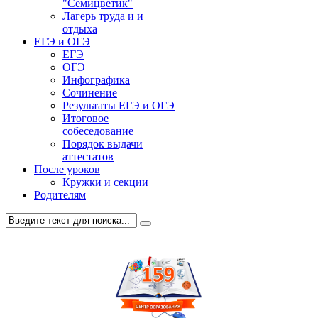
"Семицветик"
Лагерь труда и и
отдыха
ЕГЭ и ОГЭ
ЕГЭ
ОГЭ
Инфографика
Сочинение
Результаты ЕГЭ и ОГЭ
Итоговое
собеседование
Порядок выдачи
аттестатов
После уроков
Кружки и секции
Родителям