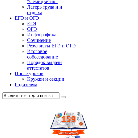
"Семицветик"
Лагерь труда и и
отдыха
ЕГЭ и ОГЭ
ЕГЭ
ОГЭ
Инфографика
Сочинение
Результаты ЕГЭ и ОГЭ
Итоговое
собеседование
Порядок выдачи
аттестатов
После уроков
Кружки и секции
Родителям