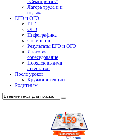
"Семицветик"
Лагерь труда и и
отдыха
ЕГЭ и ОГЭ
ЕГЭ
ОГЭ
Инфографика
Сочинение
Результаты ЕГЭ и ОГЭ
Итоговое
собеседование
Порядок выдачи
аттестатов
После уроков
Кружки и секции
Родителям