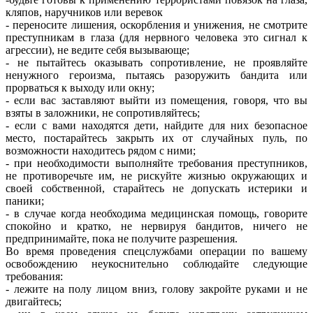
кляпов, наручников или веревок
- переносите лишения, оскорбления и унижения, не смотрите
преступникам в глаза (для нервного человека это сигнал к
агрессии), не ведите себя вызывающе;
- не пытайтесь оказывать сопротивление, не проявляйте
ненужного героизма, пытаясь разоружить бандита или
прорваться к выходу или окну;
- если вас заставляют выйти из помещения, говоря, что вы
взяты в заложники, не сопротивляйтесь;
- если с вами находятся дети, найдите для них безопасное
место, постарайтесь закрыть их от случайных пуль, по
возможности находитесь рядом с ними;
- при необходимости выполняйте требования преступников,
не противоречьте им, не рискуйте жизнью окружающих и
своей собственной, старайтесь не допускать истерики и
паники;
- в случае когда необходима медицинская помощь, говорите
спокойно и кратко, не нервируя бандитов, ничего не
предпринимайте, пока не получите разрешения.
Во время проведения спецслужбами операции по вашему
освобождению неукоснительно соблюдайте следующие
требования:
- лежите на полу лицом вниз, голову закройте руками и не
двигайтесь;