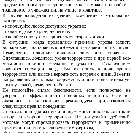
предметом торга для террористов. Захват может произойти в
транспорте, в учреждении, на улице, в квартире.
В случае нападения на здание, помещение в котором вы
находитесь:
- используйте любое доступное укрытие;
- падайте даже в грязь, не бегите;
- закройте голову и отвернитесь от стороны атаки.
В ситуации, когда проявились признаки угрозы захвата
заложников, по­старайтесь избежать попадания в их число.
Немедленно покиньте опасную зону или спрячьтесь.
Спрятавшись, дождитесь ухода терро­ристов и при первой воз­
можности покиньте убежище и удалитесь. Исключением
являются ситуации, когда Вы оказались в поле зрения
террористов или высока вероятность встречи с ними. Заметив
направляющуюся к вам вооруженную или подозрительную
группу людей, немедленно бегите.
Не помогайте силам безопасности, если полностью не
уверены в эффективности подобных действий. Если вы
оказались в заложниках, рекомендуем придерживаться
следующих правил поведения:
- неожиданное движение или шум могут повлечь жестокий
отпор со стороны террористов. Не допускайте действий,
которые могут спровоцировать террористов к применению
оружия и привести к человеческим жертвам;
-будьте готовы к применению террористами повязок на глаза,