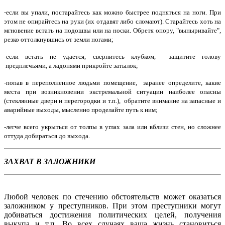
-если вы упали, постарайтесь как можно быстрее подняться на ноги. При
этом не опирайтесь на руки (их отдавят либо сломают). Старайтесь хоть на
мгновение встать на подошвы или на носки. Обретя опору, "выныривайте",
резко оттолкнувшись от земли ногами;
-если встать не удается, свернитесь клубком, защитите голову
предплечьями, а ладонями прикройте затылок;
-попав в переполненное людьми помещение, заранее определите, какие
места при возникновении экстремальной ситуации наиболее опасны
(стеклянные двери и перегородки и т.п.), обратите внимание на запасные и
аварийные выходы, мысленно проделайте путь к ним;
-легче всего укрыться от толпы в углах зала или вблизи стен, но сложнее
оттуда добираться до выхода.
ЗАХВАТ В ЗАЛОЖНИКИ
Любой человек по стечению обстоятельств может оказаться
заложником у преступников. При этом преступники могут
добиваться достижения политических целей, получения
выкупа и т.п. Во всех случаях ваша жизнь становиться