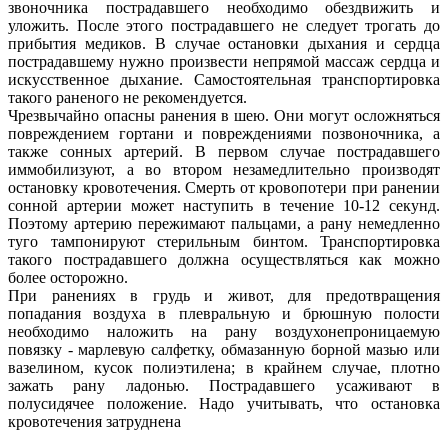
звоночника пострадавшего необходимо обездвижить и
уложить. По­сле этого пострадавшего не следует трогать до
прибытия медиков. В случае остановки дыхания и сердца
пострадавшему нужно произвести непрямой массаж сердца и
искусственное дыхание. Самостоятельная транспортировка
такого раненого не рекомендуется.
Чрезвычайно опасны ранения в шею. Они могут осложняться
повреж­дением гортани и повреждениями позвоночника, а
также сонных ар­терий. В первом случае пострадавшего
иммобилизуют, а во втором незамедлительно производят
остановку кровотечения. Смерть от кровопотери при ранении
сонной артерии может наступить в течение 10-12 секунд.
Поэтому артерию пережимают пальцами, а рану немед­ленно
туго тампонируют стерильным бинтом. Транспортировка
такого пострадавшего должна осуществляться как можно
более осторожно.
При ранениях в грудь и живот, для предотвращения
попадания возду­ха в плевральную и брюшную полости
необходимо наложить на рану воздухонепроницаемую
повязку - марлевую салфетку, обмазанную борной мазью или
вазелином, кусок полиэтилена; в крайнем случае, плотно
зажать рану ладонью. Пострадавшего усаживают в
полусидячее положение. Надо учитывать, что остановка
кровотечения затруднена