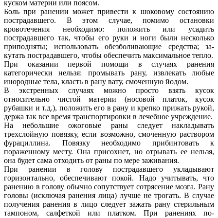
куском материи или поясом.
Боль при ранении может привести к шоковому состоянию
пострадав­шего. В этом случае, помимо остановки
кровотечения необходимо: положить или усадить
пострадавшего так, чтобы его руки и ноги были несколько
припод­няты; использовать обезболивающие средства; за­
кутать пострадавшего, чтобы обеспечить максимальное тепло.
При оказании первой помощи в случаях ранения
категорически нельзя: промывать рану, извлекать любые
инородные тела, класть в рану вату, смочен­ную йодом.
В экстренных случаях можно просто взять кусок
относительно чистой материи (носовой платок, кусок
рубашки и т.д.), положить его в рану и крепко прижать рукой,
держа так все время транспортировки в лечеб­ное учреждение.
На небольшие ожоговые раны следует накладывать
трехслойную повяз­ку, если возможно, смоченную раствором
фурациллина. Повязку необ­ходимо прибинтовать к
пораженному месту. Она присохнет, но отрывать ее нельзя,
она будет сама отходить от раны по мере заживания.
При ранении в голову пострадавшего укладывают
горизонтально, обе­спечивают покой. Надо учитывать, что
ранению в голову обычно со­путствует сотрясение мозга. Рану
головы (исключая ранения лица) лучше не трогать. В случае
получения ранения в лицо следует зажать рану стерильным
тампоном, салфеткой или платком. При ранениях по­