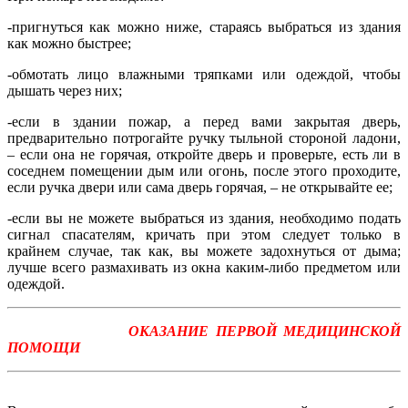
-пригнуться как можно ниже, стараясь выбраться из здания
как мож­но бы­стрее;
-обмотать лицо влажными тряпками или одеждой, чтобы
дышать че­рез них;
-если в здании пожар, а перед вами закрытая дверь,
предваритель­но потро­гайте ручку тыльной стороной ладони,
– если она не горя­чая, откройте дверь и проверьте, есть ли в
соседнем помещении дым или огонь, после этого проходите,
если ручка двери или сама дверь горячая, – не открывайте ее;
-если вы не можете выбраться из здания, необходимо подать
сигнал спасателям, кричать при этом следует только в
крайнем случае, так как, вы можете задохнуться от дыма;
лучше всего размахивать из окна каким-либо предметом или
одеждой.
ОКАЗАНИЕ ПЕРВОЙ МЕДИЦИНСКОЙ
ПОМОЩИ