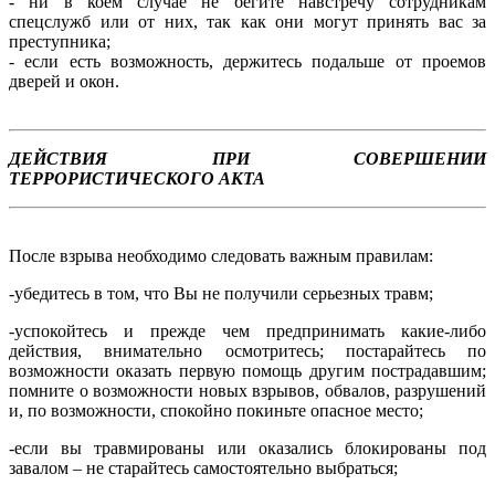
- ни в коем случае не бегите навстречу сотрудникам
спецслужб или от них, так как они могут принять вас за
преступника;
- если есть возможность, держитесь подальше от проемов
дверей и окон.
ДЕЙСТВИЯ ПРИ СОВЕРШЕНИИ
ТЕРРОРИСТИЧЕСКОГО АКТА
После взрыва необходимо следовать важным правилам:
-убедитесь в том, что Вы не получили серьезных травм;
-успокойтесь и прежде чем предпринимать какие-либо
действия, внима­тельно осмотритесь; постарайтесь по
возможности оказать первую помощь дру­гим пострадавшим;
помните о возможности новых взрывов, обвалов, разруше­ний
и, по возможности, спокойно покиньте опасное место;
-если вы травмированы или оказались блокированы под
завалом – не ста­райтесь самостоятельно выбраться;