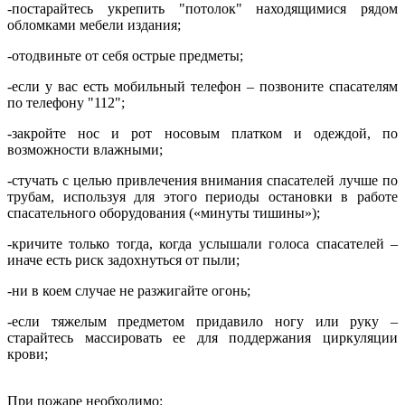
-постарайтесь укрепить "потолок" находящимися рядом
обломками ме­бели издания;
-отодвиньте от себя острые предметы;
-если у вас есть мобильный телефон – позвоните спасателям
по те­лефону "112";
-закройте нос и рот носовым платком и одеждой, по
возможности влаж­ными;
-стучать с целью привлечения внимания спасателей лучше по
тру­бам, используя для этого периоды остановки в работе
спасательного оборудования («минуты тишины»);
-кричите только тогда, когда услышали голоса спасателей –
иначе есть риск задохнуться от пыли;
-ни в коем случае не разжигайте огонь;
-если тяжелым предметом придавило ногу или руку –
старайтесь массиро­вать ее для поддержания циркуляции
крови;
При пожаре необходимо: