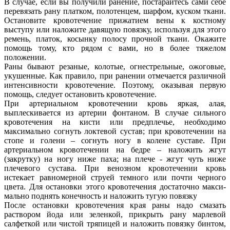
В случае, если вы получили ранение, постарайтесь сами себе
пере­вязать рану платком, полотенцем, шарфом, куском ткани.
Остановите кровотечение прижатием вены к костному
выступу или наложите да­вящую повязку, используя для этого
ремень, платок, косынку полосу прочной ткани. Окажите
помощь тому, кто рядом с вами, но в более тяжелом
положении.
Раны бывают резаные, колотые, огнестрельные, ожоговые,
укушен­ные. Как правило, при ранении отмечается различной
интенсивности кровотечение. Поэтому, оказывая первую
помощь, следует остановить кровотечение.
При артериальном кровотечении кровь яркая, алая,
выплескивается из артерии фонтаном. В случае сильного
кровотечения на кисти или предплечье, необходимо
максимально согнуть локтевой сустав; при кровотечении на
стопе и голени – согнуть ногу в колене суставе. При
артериальном кровотечении на бедре – наложить жгут
(закрутку) на ногу ниже паха; на плече - жгут чуть ниже
плечевого сустава. При венозном кровотечении кровь
истекает равномерной струей темного или почти черного
цвета. Для остановки этого кровотечения достаточно макси­
мально поднять конечность и наложить тугую повязку
После остановки кровотечения края раны надо смазать
раствором йода или зеленкой, прикрыть рану марлевой
салфеткой или чистой тряпицей и нало­жить повязку бинтом,