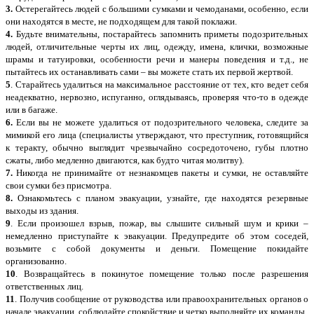
3.
Остерегайтесь людей с большими сумками и чемоданами, особенно, если
они находятся в месте, не подходящем для такой поклажи.
4.
Будьте внимательны, постарайтесь запомнить приметы подозрительных
людей, отличительные черты их лиц, одежду, имена, клички, возможные
шрамы и та­туировки, особенности речи и манеры поведения и т.д., не
пытайтесь их останавливать сами – вы можете стать их первой жертвой.
5
. Старайтесь удалиться на максимальное расстояние от тех, кто ведет себя
неадекватно, нервозно, испуганно, оглядываясь, проверяя что-то в одежде
или в багаже.
6.
Если вы не можете удалиться от подозрительного человека, следите за
мимикой его лица (специалисты утверждают, что преступник, гото­вящийся
к теракту, обычно выглядит чрезвычайно сосредоточено, губы плотно
сжаты, либо медленно двигаются, как будто читая молитву).
7.
Никогда не принимайте от незнакомцев пакеты и сумки, не оставляйте
свои сумки без присмотра.
8.
Ознакомьтесь с планом эвакуации, узнайте, где находятся резервные
выходы из здания.
9
. Если произошел взрыв, пожар, вы слышите сильный шум и крики –
немедленно приступайте к эвакуации. Предупредите об этом соседей,
возьмите с собой документы и деньги. Помещение покидайте
организованно.
10
. Возвращайтесь в покинутое помещение только после разрешения
ответственных лиц.
11
. Получив сообщение от руководства или правоохранительных органов о
начале эвакуации, соблюдайте спокойствие и четко выполняйте их команды.