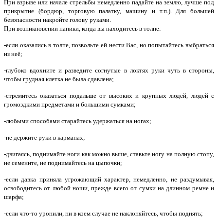
При взрыве или начале стрельбы немедленно падайте на землю, лучше под
прикрытие (бордюр, торговую палатку, машину и т.п.). Для большей
безопасности накройте голову руками.
При возникновении паники, когда вы находитесь в толпе:
-если оказались в толпе, позвольте ей нести Вас, но попытайтесь выбраться
из неё;
-глубоко вдохните и разведите согнутые в локтях руки чуть в стороны,
чтобы грудная клетка не была сдавлена;
-стремитесь оказаться подальше от высоких и крупных людей, людей с
громоздкими предметами и большими сумками;
-любыми способами старайтесь удержаться на ногах;
-не держите руки в карманах;
-двигаясь, поднимайте ноги как можно выше, ставьте ногу на полную стопу,
не семените, не поднимайтесь на цыпочки;
-если давка приняла угрожающий характер, немедленно, не раздумывая,
освободитесь от любой ноши, прежде всего от сумки на длинном ремне и
шарфа;
-если что-то уронили, ни в коем случае не наклоняйтесь, чтобы поднять;