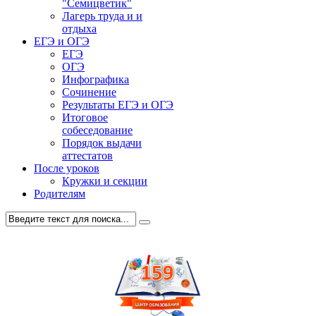
"Семицветик"
Лагерь труда и и
отдыха
ЕГЭ и ОГЭ
ЕГЭ
ОГЭ
Инфографика
Сочинение
Результаты ЕГЭ и ОГЭ
Итоговое
собеседование
Порядок выдачи
аттестатов
После уроков
Кружки и секции
Родителям