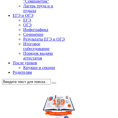
"Семицветик"
Лагерь труда и и
отдыха
ЕГЭ и ОГЭ
ЕГЭ
ОГЭ
Инфографика
Сочинение
Результаты ЕГЭ и ОГЭ
Итоговое
собеседование
Порядок выдачи
аттестатов
После уроков
Кружки и секции
Родителям