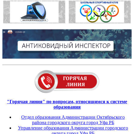
"Горячая линия" по вопросам, относящимся к системе
образования
Отдел образования Администрации Октябрьского
района городского округа город Уфа РБ
Управление образования Администрации городского
округа город Уфа РБ