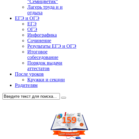
"Семицветик"
Лагерь труда и и
отдыха
ЕГЭ и ОГЭ
ЕГЭ
ОГЭ
Инфографика
Сочинение
Результаты ЕГЭ и ОГЭ
Итоговое
собеседование
Порядок выдачи
аттестатов
После уроков
Кружки и секции
Родителям