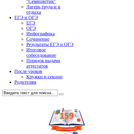
"Семицветик"
Лагерь труда и и
отдыха
ЕГЭ и ОГЭ
ЕГЭ
ОГЭ
Инфографика
Сочинение
Результаты ЕГЭ и ОГЭ
Итоговое
собеседование
Порядок выдачи
аттестатов
После уроков
Кружки и секции
Родителям