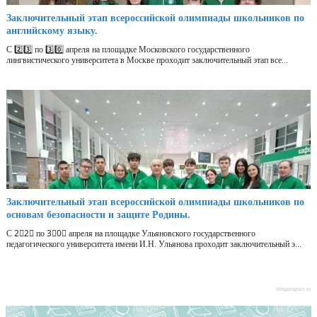
Заключительный этап всероссийской олимпиады школьников по
английскому языку.
С 2️⃣3️⃣ по 3️⃣0️⃣ апреля на площадке Московского государственного
лингвистического университета в Москве проходит заключительный этап все...
Заключительный этап всероссийской олимпиады школьников по
основам безопасности и защите Родины.
С 2⃣2⃣ по 3⃣0⃣ апреля на площадке Ульяновского государственного
педагогического университета имени И.Н. Ульянова проходит заключительный э...
blogprogram.ru