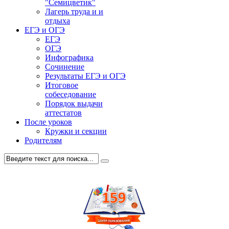
"Семицветик"
Лагерь труда и и
отдыха
ЕГЭ и ОГЭ
ЕГЭ
ОГЭ
Инфографика
Сочинение
Результаты ЕГЭ и ОГЭ
Итоговое
собеседование
Порядок выдачи
аттестатов
После уроков
Кружки и секции
Родителям