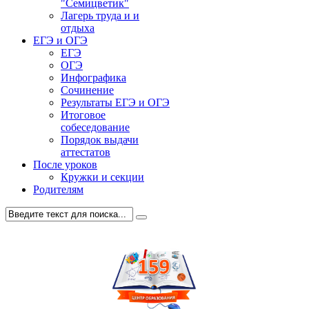
"Семицветик"
Лагерь труда и и
отдыха
ЕГЭ и ОГЭ
ЕГЭ
ОГЭ
Инфографика
Сочинение
Результаты ЕГЭ и ОГЭ
Итоговое
собеседование
Порядок выдачи
аттестатов
После уроков
Кружки и секции
Родителям