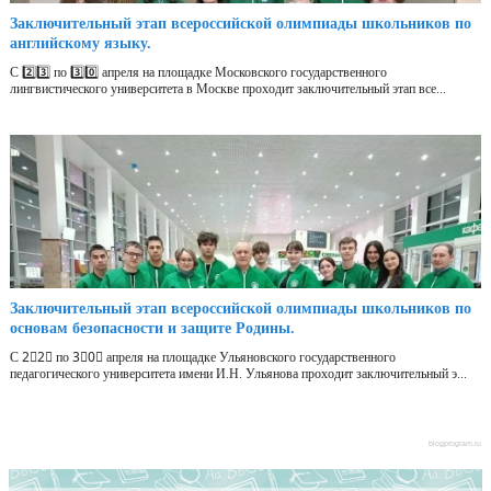
Заключительный этап всероссийской олимпиады школьников по
английскому языку.
С 2️⃣3️⃣ по 3️⃣0️⃣ апреля на площадке Московского государственного
лингвистического университета в Москве проходит заключительный этап все...
Заключительный этап всероссийской олимпиады школьников по
основам безопасности и защите Родины.
С 2⃣2⃣ по 3⃣0⃣ апреля на площадке Ульяновского государственного
педагогического университета имени И.Н. Ульянова проходит заключительный э...
blogprogram.ru