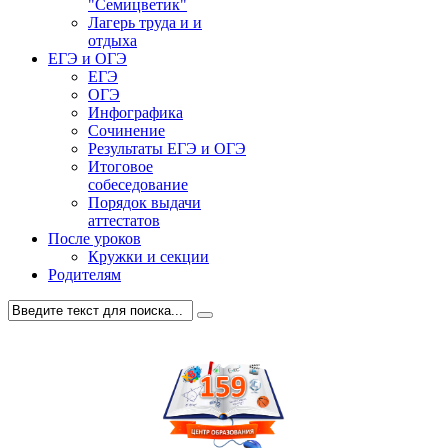
"Семицветик"
Лагерь труда и и
отдыха
ЕГЭ и ОГЭ
ЕГЭ
ОГЭ
Инфографика
Сочинение
Результаты ЕГЭ и ОГЭ
Итоговое
собеседование
Порядок выдачи
аттестатов
После уроков
Кружки и секции
Родителям