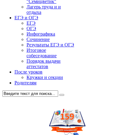
"Семицветик"
Лагерь труда и и
отдыха
ЕГЭ и ОГЭ
ЕГЭ
ОГЭ
Инфографика
Сочинение
Результаты ЕГЭ и ОГЭ
Итоговое
собеседование
Порядок выдачи
аттестатов
После уроков
Кружки и секции
Родителям