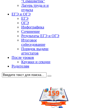
"Семицветик"
Лагерь труда и и
отдыха
ЕГЭ и ОГЭ
ЕГЭ
ОГЭ
Инфографика
Сочинение
Результаты ЕГЭ и ОГЭ
Итоговое
собеседование
Порядок выдачи
аттестатов
После уроков
Кружки и секции
Родителям